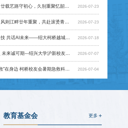
秩年返校丨廿载艺路守初心，久别重聚忆韶华——美术与设计专业2006届校友毕业二十周年重返母校
2026-07-23
秩年返校丨风则江畔廿年重聚，共赴滚烫青春之约——工商023班毕业20周年重返母校
2026-07-23
感受前沿科技 共话AI未来——绍大柯桥越城校友走进阿里交流学习
2026-07-18
倾情传薪火 未来诚可期---绍兴大学沪新校友会联谊活动圆满举行
2026-07-07
守护生命 “救”在身边 柯桥校友会暑期急救科普公益讲座暖心开讲
2026-07-04
秩年
教育基金会
更多
姚小龙
1,000.00元
2026-07-30