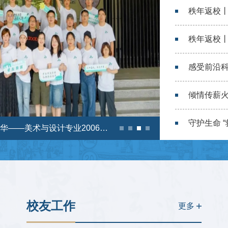
23
秩年返校丨廿载艺路守初心，久别重聚忆韶华——美术与设计专业2006届校友毕业二十周年重返母校
2026-07
校友工作
更多