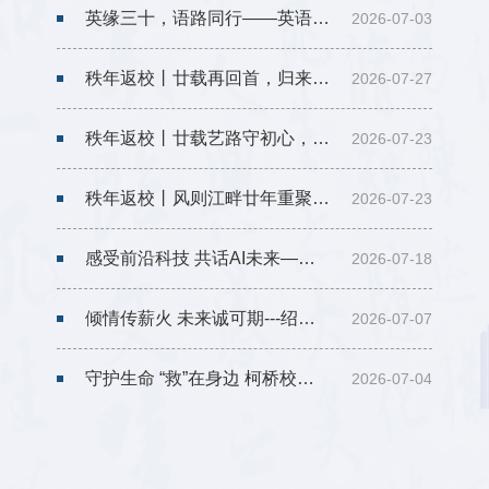
英缘三十，语路同行——英语932班毕业30周年重返母校
2026-07-03
秩年返校丨廿载再回首，归来仍少年——绍兴大学医学检验2006届毕业20周年重返母校
2026-07-27
秩年返校丨廿载艺路守初心，久别重聚忆韶华——美术与设计专业2006届校友毕业二十周年重返母校
2026-07-23
秩年返校丨风则江畔廿年重聚，共赴滚烫青春之约——工商023班毕业20周年重返母校
2026-07-23
感受前沿科技 共话AI未来——绍大柯桥越城校友走进阿里交流学习
2026-07-18
倾情传薪火 未来诚可期---绍兴大学沪新校友会联谊活动圆满举行
2026-07-07
守护生命 “救”在身边 柯桥校友会暑期急救科普公益讲座暖心开讲
2026-07-04