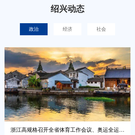
绍兴动态
政治
经济
社会
全市外贸总额超2000亿元
中意未来时尚馆开馆
浙江高规格召开全省体育工作会议、奥运全运健儿凯旋总结表彰大会