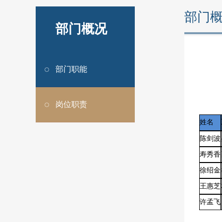
部门
部门概况
部门职能
岗位职责
姓名
陈剑波
寿秀香
徐绍金
王惠芝
许孟飞